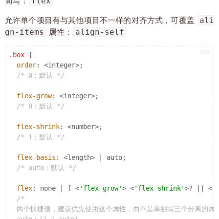
flex
简写：
ali
允许单个项目有与其他项目不一样的对齐方式，可覆盖
gn-items
align-self
属性：
.box
 {

order
: <integer>;

/* 0：默认 */
flex-grow
: <integer>;

/* 0：默认 */
flex-shrink
: <number>;

/* 1：默认 */
flex-basis
: <length> | auto;

/* auto：默认 */
flex
: none | [ <
'flex-grow'
> <
'flex-shrink'
>? || <
'
/*

  两个快捷值，建议优先使用这个属性，而不是单独写三个分离的属性
  auto：(1 1 auto)
